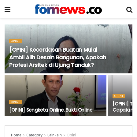
OPINI
[OPINI] Kecerdasan Buatan Mulai
Ambil Alih Desain Bangunan, Apakah
Profesi Arsitek di Ujung Tanduk?
OPINI
OPINI
[OPINI] T
[OPINI] Sengketa Online, Bukti Online
Capaian P
Home
Category
Lain-lain
Opini