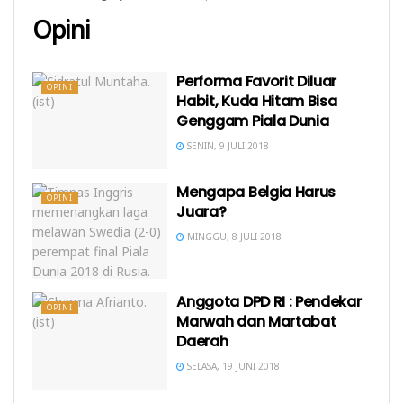
Opini
Performa Favorit Diluar
OPINI
Habit, Kuda Hitam Bisa
Genggam Piala Dunia
SENIN, 9 JULI 2018
Mengapa Belgia Harus
OPINI
Juara?
MINGGU, 8 JULI 2018
Anggota DPD RI : Pendekar
OPINI
Marwah dan Martabat
Daerah
SELASA, 19 JUNI 2018