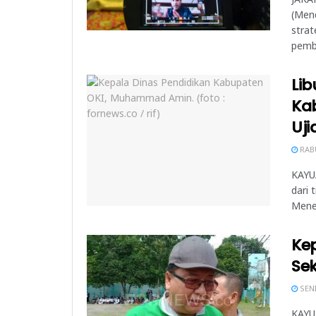
(Men
strat
pembe
Lib
Ka
Uji
RABU
KAYU
dari 
Mene
Kep
Se
SENI
KAYUA