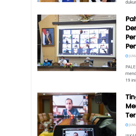
dukun
Pa
Der
Pe
Pe
JUMA
PALE
mend
19 in
Tin
Me
Ter
JUMA
JAKA