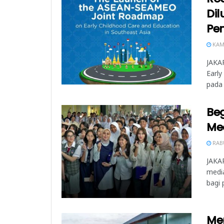
Di
Pen
KAMI
JAKA
Early
pada 
Beg
Me
RABU
JAKA
media
bagi 
Me