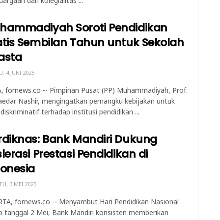
uargaan dan kolegialitas ...
hammadiyah Soroti Pendidikan
atis Sembilan Tahun untuk Sekolah
asta
, 4 JUNI 2025
, fornews.co -- Pimpinan Pusat (PP) Muhammadiyah, Prof.
aedar Nashir, mengingatkan pemangku kebijakan untuk
 diskriminatif terhadap institusi pendidikan ...
rdiknas: Bank Mandiri Dukung
lerasi Prestasi Pendidikan di
donesia
U, 3 MEI 2025
TA, fornews.co -- Menyambut Hari Pendidikan Nasional
p tanggal 2 Mei, Bank Mandiri konsisten memberikan