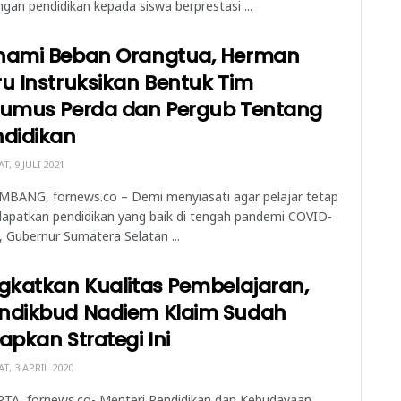
gan pendidikan kepada siswa berprestasi ...
hami Beban Orangtua, Herman
u Instruksikan Bentuk Tim
rumus Perda dan Pergub Tentang
ndidikan
T, 9 JULI 2021
MBANG, fornews.co – Demi menyiasati agar pelajar tetap
apatkan pendidikan yang baik di tengah pandemi COVID-
i, Gubernur Sumatera Selatan ...
gkatkan Kualitas Pembelajaran,
ndikbud Nadiem Klaim Sudah
apkan Strategi Ini
T, 3 APRIL 2020
RTA, fornews.co- Menteri Pendidikan dan Kebudayaan