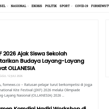
SEL
NASIONAL
EKOBIS
POLITIK
SPORT
COVID-19
FORNEWST
F 2026 Ajak Siswa Sekolah
starikan Budaya Layang-Layang
wat OLLANESIA
GU, 12 JULI 2026
, fornews.co – Ratusan pelajar turut berkompetisi di Jogja
national Kite Festival (JIKF) 2026 melalui Olimpiade
g-Layang Nasional (OLLANESIA) 2026 ...
men Komdigi Hadiri Workshop di