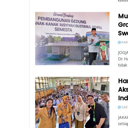
kekel
Mu
Gr
Sw
RABU
JOGJA
Dr. H
tidak
Ha
Aks
In
SABT
JAKAR
setia