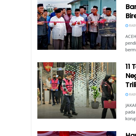
Ba
Bir
RABU
ACEH,
pend
berma
11 
Ne
Tri
RABU
JAKAR
pada 
korup
Har