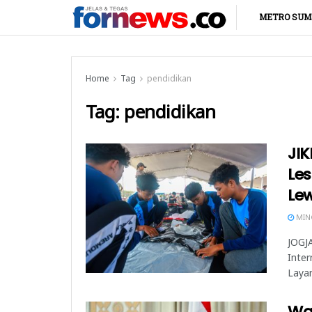
METRO SUM
Home
Tag
pendidikan
Tag:
pendidikan
JIK
Le
Le
MING
JOGJA
Inter
Layan
Wa