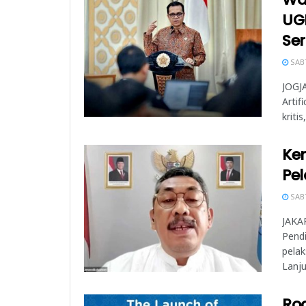
UGM
Ser
SABT
JOGJA
Artif
kriti
Ke
Pel
SABT
JAKAR
Pend
pelak
Lanju
Ro