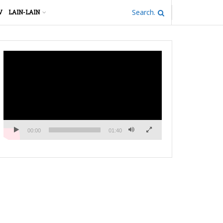
V
LAIN-LAIN
Pemutar
Video
00:00
01:40