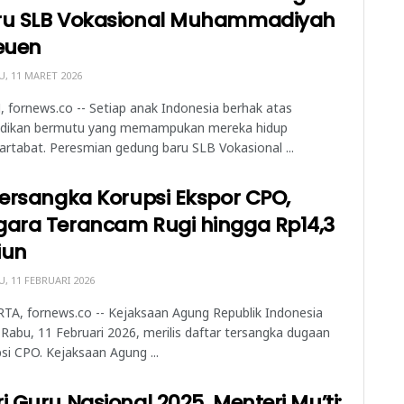
ru SLB Vokasional Muhammadiyah
euen
, 11 MARET 2026
 fornews.co -- Setiap anak Indonesia berhak atas
idikan bermutu yang memampukan mereka hidup
rtabat. Peresmian gedung baru SLB Vokasional ...
Tersangka Korupsi Ekspor CPO,
gara Terancam Rugi hingga Rp14,3
liun
, 11 FEBRUARI 2026
TA, fornews.co -- Kejaksaan Agung Republik Indonesia
Rabu, 11 Februari 2026, merilis daftar tersangka dugaan
si CPO. Kejaksaan Agung ...
i Guru Nasional 2025, Menteri Mu’ti: