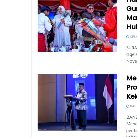
Gur
Ma
Hu
SELA
SURAB
digel
Novem
Me
Pr
Kek
RABU
BAND
Mene
penti