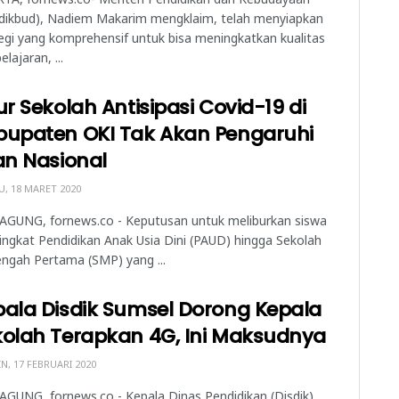
dikbud), Nadiem Makarim mengklaim, telah menyiapkan
egi yang komprehensif untuk bisa meningkatkan kualitas
lajaran, ...
ur Sekolah Antisipasi Covid-19 di
bupaten OKI Tak Akan Pengaruhi
an Nasional
, 18 MARET 2020
AGUNG, fornews.co - Keputusan untuk meliburkan siswa
tingkat Pendidikan Anak Usia Dini (PAUD) hingga Sekolah
ngah Pertama (SMP) yang ...
ala Disdik Sumsel Dorong Kepala
kolah Terapkan 4G, Ini Maksudnya
N, 17 FEBRUARI 2020
GUNG, fornews.co - Kepala Dinas Pendidikan (Disdik)