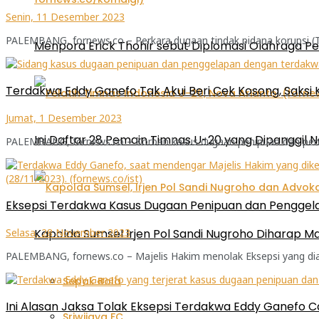
Senin, 11 Desember 2023
PALEMBANG, fornews.co – Perkara dugaan tindak pidana korupsi (T
Menpora Erick Thohir sebut Diplomasi Olahraga P
Terdakwa Eddy Ganefo Tak Akui Beri Cek Kosong, Saksi K
Jumat, 1 Desember 2023
Ini Daftar 28 Pemain Timnas U-20 yang Dipanggil N
PALEMBANG, fornews.co – Korban kasus dugaan penipuan dan pengge
Eksepsi Terdakwa Kasus Dugaan Penipuan dan Penggela
Selasa, 28 November 2023
Kapolda Sumsel Irjen Pol Sandi Nugroho Diharap
PALEMBANG, fornews.co – Majelis Hakim menolak Eksepsi yang di
Sepak Bola
Ini Alasan Jaksa Tolak Eksepsi Terdakwa Eddy Ganefo C
Sriwijaya FC