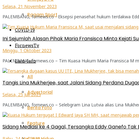
Selasa, 21 November 2023
Ragam Sport
PALEMBANG, fornews.co - Eksepsi penasehat hukum terdakwa Eddy 
COVID-19
Ini Sejumlah Alasan Pihak Maria Fransisca Minta Kejati
FornewsTv
Minggu, 1 Oktober 2023
PALEMBANG, fornews.co – Tim Kuasa Hukum Maria Fransisca M memi
Lain-lain
All
Tangis Lina Mukherjee, saat Jalani Sidang Perdana Dug
Advertorial
Selasa, 25 Juli 2023
PALEMBANG, fornews.co – Selebgram Lina Lutvia alias Lina Mukherj
Berita Foto
Feature
Sidang Mediasi ke 4 Gagal, Tersangka Eddy Ganefo Tak B
Rabu, 24 Mei 2023
Gaya Hidup