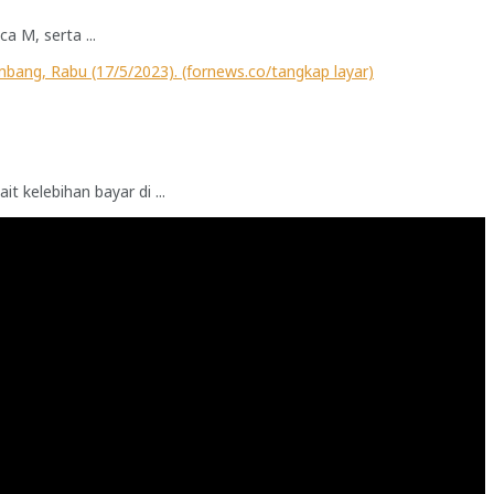
 M, serta ...
kelebihan bayar di ...