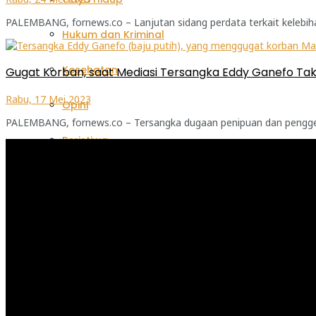
PALEMBANG, fornews.co – Lanjutan sidang perdata terkait kelebiha
Hukum dan Kriminal
Kesehatan
Gugat Korban, saat Mediasi Tersangka Eddy Ganefo Tak
Rabu, 17 Mei 2023
Opini
PALEMBANG, fornews.co – Tersangka dugaan penipuan dan penggelapa
Peristiwa
Pemutar
Video
Desa Sriwedari dan PPIA UPN Veteran Jogja Gelar R