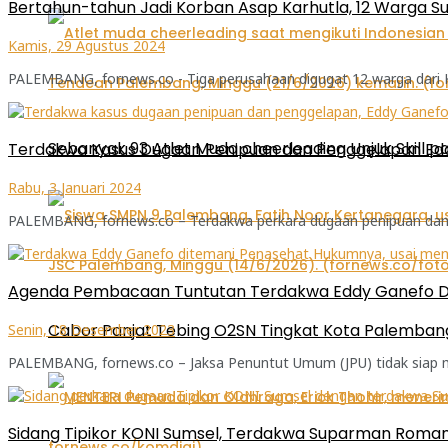
Bertahun-tahun Jadi Korban Asap Karhutla, 12 Warga S
Kamis, 29 Agustus 2024
PALEMBANG, fornews.co - Tiga perusahaan digugat 12 warga dari K
Sebanyak 93 Atlet Muda cheerleading Unjuk Skill 
Terdakwa Kasus Dugaan Penipuan dan Penggelapan Eddy
Rabu, 3 Januari 2024
PALEMBANG, fornews.co – Terdakwa perkara dugaan penipuan dan p
Agenda Pembacaan Tuntutan Terdakwa Eddy Ganefo Ditu
Cabor Panjat Tebing O2SN Tingkat Kota Palembang
Senin, 18 Desember 2023
PALEMBANG, fornews.co – Jaksa Penuntut Umum (JPU) tidak siap m
Sidang Tipikor KONI Sumsel, Terdakwa Suparman Roman