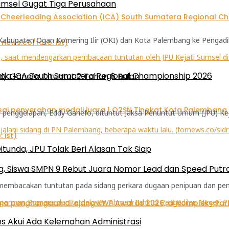
umsel Gugat Tiga Perusahaan
abupaten Ogan Komering Ilir (OKI) dan Kota Palembang ke Pengadila
pada ICA South Sumatera Regional Championship 2026
 Ganefo Dituntut 2 Tahun 6 Bulan
enggelapan, Eddy Ganefo, dituntut Jaksa Penuntut Umum (JPU) Keja
nda, JPU Tolak Beri Alasan Tak Siap
, Siswa SMPN 9 Rebut Juara Nomor Lead dan Speed Putra 
embacakan tuntutan pada sidang perkara dugaan penipuan dan peng
s Akui Ada Kelemahan Administrasi