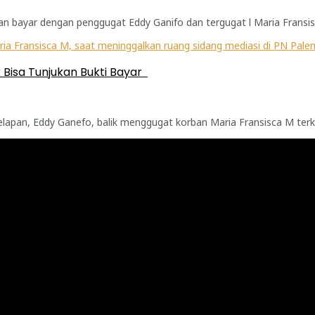
n bayar dengan penggugat Eddy Ganifo dan tergugat l Maria Fransisca
 Bisa Tunjukan Bukti Bayar
n, Eddy Ganefo, balik menggugat korban Maria Fransisca M terkait 
oad to Sriwedari Culture Fest #4