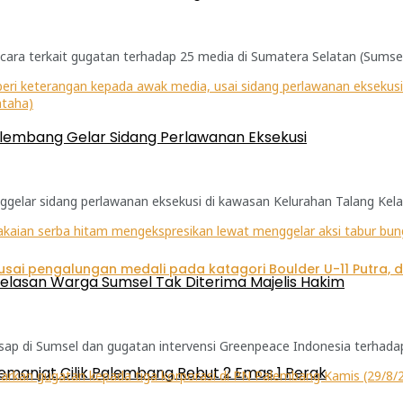
cara terkait gugatan terhadap 25 media di Sumatera Selatan (Sumsel
alembang Gelar Sidang Perlawanan Eksekusi
lar sidang perlawanan eksekusi di kawasan Kelurahan Talang Kelap
elasan Warga Sumsel Tak Diterima Majelis Hakim
p di Sumsel dan gugatan intervensi Greenpeace Indonesia terhadap
emanjat Cilik Palembang Rebut 2 Emas 1 Perak