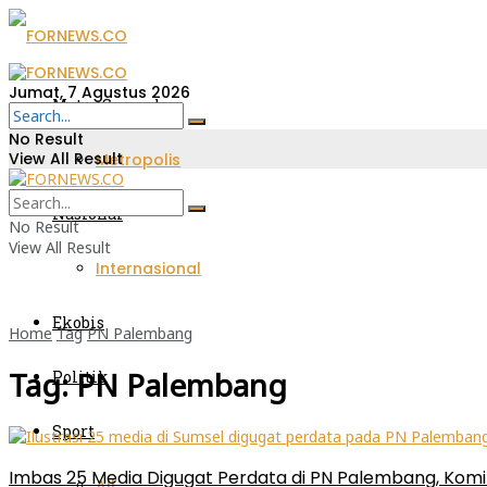
Jumat, 7 Agustus 2026
Metro Sumsel
No Result
View All Result
Metropolis
Nasional
No Result
View All Result
Internasional
Ekobis
Home
Tag
PN Palembang
Tag:
PN Palembang
Politik
Sport
Imbas 25 Media Digugat Perdata di PN Palembang, Komi
All