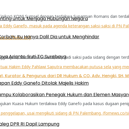
ipikor) KONI Sumsel dengan terdakwa Suparman Romans dan terdakwa
enting untuk Menjaga Hubungan Negara
orban: Itu Hanya Dalil Dia untuk Menghindar
ova Arianto Ikuti TC Surabaya
lapan, Maria Fransisca M, menjadi saksi pada sidang dengan terda
pan Eddy Ganefo Ditolak Majelis Hakim
 Mampu Kolaborasikan Penegak Hukum dan Elemen Masyar
ajukan Kuasa Hukum terdakwa Eddy Ganefo pada kasus dugaan penipu
aleg DPR RI Dapil Lampung