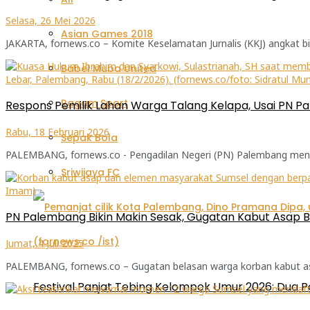
Selasa, 26 Mei 2026
Asian Games 2018
JAKARTA, fornews.co – Komite Keselamatan Jurnalis (KKJ) angkat bi
Babel Muba United
Ragam Sport
Respons Pemilik Lahan Warga Talang Kelapa, Usai PN P
Rabu, 18 Februari 2026
Sepak Bola
PALEMBANG, fornews.co - Pengadilan Negeri (PN) Palembang mengge
Sriwijaya FC
PN Palembang Bikin Makin Sesak, Gugatan Kabut Asap B
Jumat, 4 Juli 2025
PALEMBANG, fornews.co – Gugatan belasan warga korban kabut asa
Festival Panjat Tebing Kelompok Umur 2026: Dua P