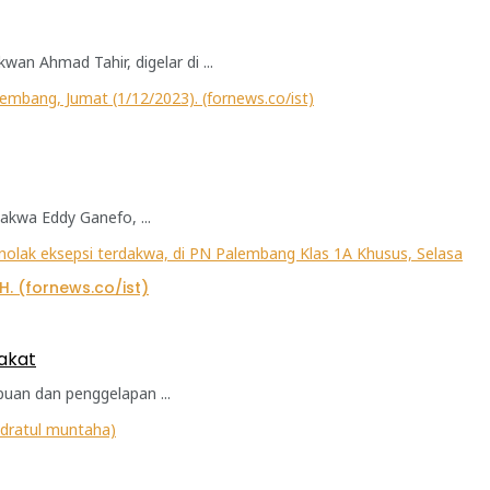
n Ahmad Tahir, digelar di ...
kwa Eddy Ganefo, ...
akat
an dan penggelapan ...