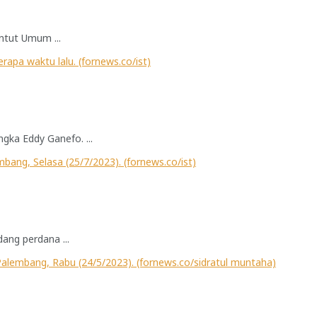
ntut Umum ...
ka Eddy Ganefo. ...
ang perdana ...