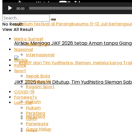
00:00
No Result
View All Result
Metro Sumsel
AirNav Menjaga JIKF 2026 tetap Aman tanpa Gan
Metropolis
Nasional
Internasional
Ekobis
Politik
Sport
Sepak Bola
Sriwijaya FC
JIKF 2026 Resmi Ditutup, Tim Yudhistira Sleman Sab
Ragam Sport
COVID-19
FornewsTv
Hukum
Lain-lain
Hukum
Peristiwa
Peristiwa
Opini
Pariwisata
Gaya Hidup
Opini