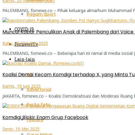
Kamis, 20 November 2025
PALEMBANG, fornews.co – Pihak keluarga almarhum Muhammad Fadlan
Ragam Sport
COVID-19
Muncul Kabar Penculikan Anak di Palembang dari Voice 
Rabu, 29 Oktober 2025
FornewsTv
PALEMBANG, fornews.co – Beberapa hari ini ramai di media sosial
Lain-lain
Koalisi Damai Kecam Komdigi terhadap X, yang Minta Tu
All
Kamis, 19 Juni 2025
Advertorial
JAKARTA, fornews.co – Koalisi Demokratisasi dan Moderasi Ruang D
Berita Foto
Komdigi Blokir Enam Grup Facebook
Feature
Senin, 19 Mei 2025
Gaya Hidup