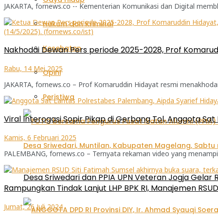
JAKARTA, fornews.co -- Kementerian Komunikasi dan Digital membl
Hukum dan Kriminal
Kesehatan
Nakhodai Dewan Pers periode 2025-2028, Prof Komaruddi
Rabu, 14 Mei 2025
Opini
JAKARTA, fornews.co – Prof Komaruddin Hidayat resmi menakhodai D
Peristiwa
Viral Interogasi Sopir Pikap di Gerbang Tol, Anggota Sat
Kamis, 6 Februari 2025
PALEMBANG, fornews.co – Ternyata rekaman video yang menampilkan
Desa Sriwedari dan PPIA UPN Veteran Jogja Gelar R
Rampungkan Tindak Lanjut LHP BPK RI, Manajemen RSUD 
Jumat, 26 Juli 2024