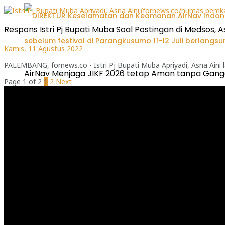
Respons Istri Pj Bupati Muba Soal Postingan di Medsos, Asn
Kamis, 11 Agustus 2022
PALEMBANG, fornews.co - Istri Pj Bupati Muba Apriyadi, Asna Aini 
AirNav Menjaga JIKF 2026 tetap Aman tanpa Gan
Page 1 of 2
1
2
Next
Pemutar
Video
JIKF 2026 Resmi Ditutup, Tim Yudhistira Sleman Sab
Hukum
Peristiwa
Opini