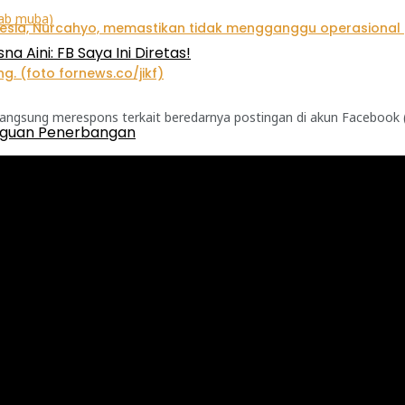
a Aini: FB Saya Ini Diretas!
langsung merespons terkait beredarnya postingan di akun Facebook (F
gguan Penerbangan
et Piala Raja