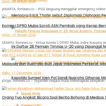
Senin, 26 Januari 2026
JAKARTA, fornews.co – PSSI langsung menggelar emergency online me
Menpora Erick Thohir sebut Diplomasi Olahraga P
Komisi I DPRD Muba Soroti ASN Pemkab yang Kerap Be
Senin, 19 Januari 2026
SEKAYU, fornews.co - Ketua Komisi I DPRD Muba, Indra Kusuma Jaya m
Ini Daftar 28 Pemain Timnas U-20 yang Dipanggil N
Malaysia dan Australia Ikuti Jejak Indonesia Perketat Ak
Rabu, 17 Desember 2025
Kapolda Sumsel Irjen Pol Sandi Nugroho Diharap
JOGJA, fornews.co -- Sejumlah negara mulai menerapkan kebijakan 
Sepak Bola
Orang Tua Angkat Bicara Soal Berita Bohong di Medsos
Sriwijaya FC