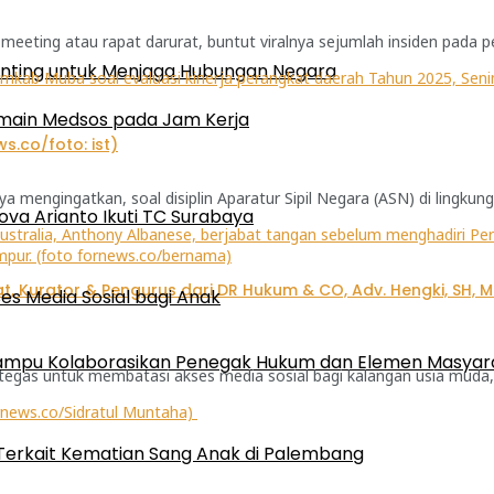
eting atau rapat darurat, buntut viralnya sejumlah insiden pada pel
enting untuk Menjaga Hubungan Negara
rmain Medsos pada Jam Kerja
engingatkan, soal disiplin Aparatur Sipil Negara (ASN) di lingkunga
ova Arianto Ikuti TC Surabaya
ses Media Sosial bagi Anak
 Mampu Kolaborasikan Penegak Hukum dan Elemen Masyar
tegas untuk membatasi akses media sosial bagi kalangan usia muda, 
 Terkait Kematian Sang Anak di Palembang