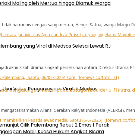
teriaki Maling oleh Mertua hingga Diamuk Warga
idak harmonis dengan sang mertua, Hengki Satria, warga Margo Rejo
lembang yang Viral di Medsos Selesai Lewat RJ
di akhir kisah drama singkat perselisihan antara Direktur Utama PT 
, Usai Video Penganiayaan Viral di Medsos
mengatasnamakan Aliansi Gerakan Rakyat Indonesia (ALERGI), meng
emanjat Cilik Palembang Rebut 2 Emas 1 Perak
ggelapan Mobil, Kuasa Hukum Angkat Bicara