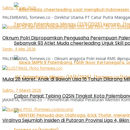
Sabtu, 6 Juni 2026
PALEMBANG, fornews.co - Direktur Utama PT Catur Putra Manggala, Jun
Oknum Polri Dipropamkan Pengusaha Perempuan Palem
Sebanyak 93 Atlet Muda cheerleading Unjuk Skill 
Senin, 4 Mei 2026
PALEMBANG, fornews.co - Oknum anggota Polri inisial RMS diprop
Mulai 28 Maret, Anak di Bawah Usia 16 Tahun Dilarang Mil
Sabtu, 7 Maret 2026
Cabor Panjat Tebing O2SN Tingkat Kota Palembang
JAKARTA, fornews.co -- Pemerintah melalui Peraturan Menteri Komu
Viralnya Sejumlah Insiden di Putaran Provinsi Liga 4, Bik