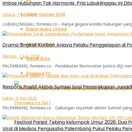
Imbas Hubungan Tak Harmonis, Pria Lubuklinggau Ini Di
Selasa, 7 Juli 2026
Asian Games 2018
LUBUKLINGGAU, fornews.co - Hanya gegara kondisi hubungan yang t
Babel Muba United
Ragam Sport
Drama Singkat Korban Aniaya Pelaku Penggelapan di Pa
Minggu, 7 Juni 2026
Sepak Bola
PALEMBANG, fornews.co - Pendekatan Restorative Justice (RJ) menja
Sriwijaya FC
Respons Positif Aktivis Sumsel Soal Penangkapan Junaidi
Sabtu, 6 Juni 2026
PALEMBANG, fornews.co - Gabungan sejumlah aktivis Sumsel yang 
Festival Panjat Tebing Kelompok Umur 2026: Dua P
Viral di Medsos Pengusaha Palembang Pukul Pelaku Pen