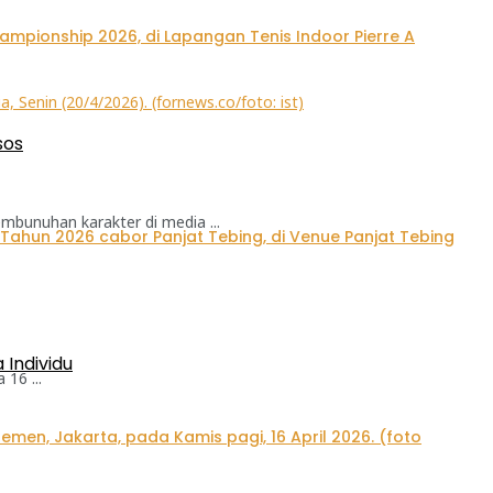
sos
bunuhan karakter di media ...
Individu
16 ...