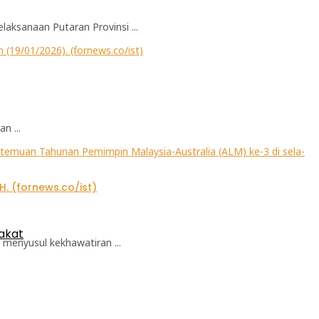
aksanaan Putaran Provinsi ...
n ...
akat
menyusul kekhawatiran ...