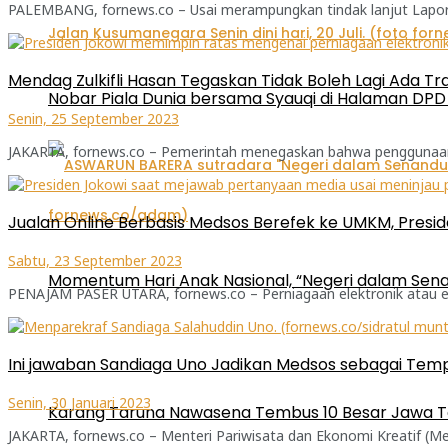
PALEMBANG, fornews.co – Usai merampungkan tindak lanjut Lapora
Mendag Zulkifli Hasan Tegaskan Tidak Boleh Lagi Ada Tr
Nobar Piala Dunia bersama Syauqi di Halaman DPD 
Senin, 25 September 2023
JAKARTA, fornews.co – Pemerintah menegaskan bahwa penggunaan me
Jualan Online Berbasis Medsos Berefek ke UMKM, Pres
Sabtu, 23 September 2023
Momentum Hari Anak Nasional, “Negeri dalam Sena
PENAJAM PASER UTARA, fornews.co – Perniagaan elektronik atau e
Ini jawaban Sandiaga Uno Jadikan Medsos sebagai Te
Senin, 30 Januari 2023
Karang Taruna Nawasena Tembus 10 Besar Jawa T
JAKARTA, fornews.co – Menteri Pariwisata dan Ekonomi Kreatif (Me