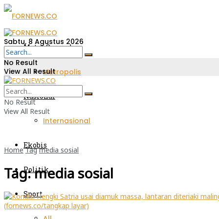
Sabtu, 8 Agustus 2026
Metro Sumsel
No Result
View All Result
Metropolis
Nasional
No Result
View All Result
Internasional
Ekobis
Home
Tag
media sosial
Tag:
media sosial
Politik
Sport
All